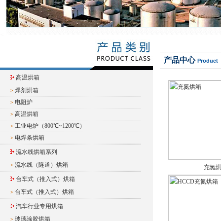
产品中心
Product
高温烘箱
焊剂烘箱
>
电阻炉
>
高温烘箱
>
工业电炉（800℃~1200℃）
>
电焊条烘箱
>
流水线烘箱系列
流水线（隧道）烘箱
>
充氮
台车式（推入式）烘箱
台车式（推入式）烘箱
>
汽车行业专用烘箱
玻璃涂胶烘箱
>