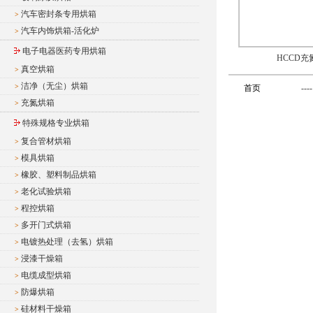
汽车密封条专用烘箱
>
汽车内饰烘箱-活化炉
>
电子电器医药专用烘箱
HCCD充
真空烘箱
>
洁净（无尘）烘箱
>
首页
----
充氮烘箱
>
特殊规格专业烘箱
复合管材烘箱
>
模具烘箱
>
橡胶、塑料制品烘箱
>
老化试验烘箱
>
程控烘箱
>
多开门式烘箱
>
电镀热处理（去氢）烘箱
>
浸漆干燥箱
>
电缆成型烘箱
>
防爆烘箱
>
硅材料干燥箱
>