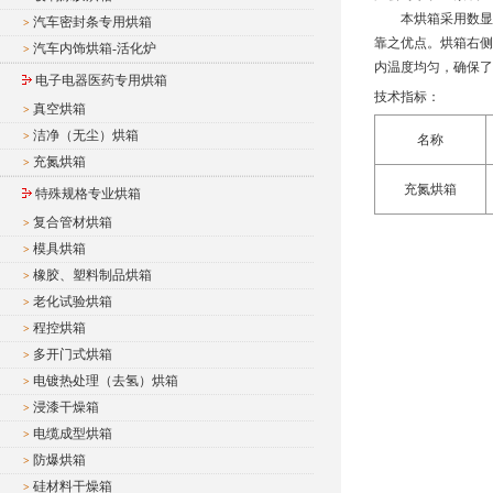
本烘箱采用数显温
汽车密封条专用烘箱
>
靠之优点。烘箱右侧
汽车内饰烘箱-活化炉
>
内温度均匀，确保了
电子电器医药专用烘箱
技术指标：
真空烘箱
>
洁净（无尘）烘箱
>
名称
充氮烘箱
>
充氮烘箱
特殊规格专业烘箱
复合管材烘箱
>
模具烘箱
>
橡胶、塑料制品烘箱
>
老化试验烘箱
>
程控烘箱
>
多开门式烘箱
>
电镀热处理（去氢）烘箱
>
浸漆干燥箱
>
电缆成型烘箱
>
防爆烘箱
>
硅材料干燥箱
>