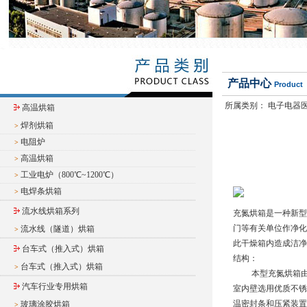
产品中心
Product
所属类别：
电子电器
高温烘箱
焊剂烘箱
>
电阻炉
>
高温烘箱
>
工业电炉（800℃~1200℃）
>
电焊条烘箱
>
流水线烘箱系列
充氮烘箱是一种新型
门等有关单位作净化
流水线（隧道）烘箱
>
此干燥箱内造成洁净
台车式（推入式）烘箱
结构：
台车式（推入式）烘箱
>
本型充氮烘箱由箱
汽车行业专用烘箱
室内壁选用优质不锈
温密封条和压紧装置
玻璃涂胶烘箱
>