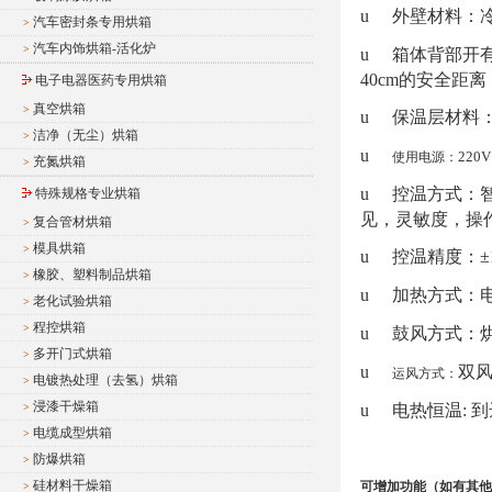
u
外壁材料：
汽车密封条专用烘箱
>
汽车内饰烘箱-活化炉
>
u
箱体背部开
40cm
的安全距离
电子电器医药专用烘箱
真空烘箱
>
u
保温层材料
洁净（无尘）烘箱
>
u
220V
使用电源：
充氮烘箱
>
u
控温方式：
特殊规格专业烘箱
见，灵敏度，操
复合管材烘箱
>
模具烘箱
>
u
控温精度：±
橡胶、塑料制品烘箱
>
u
加热方式：
老化试验烘箱
>
程控烘箱
>
u
鼓风方式：
多开门式烘箱
>
u
双
运风方式：
电镀热处理（去氢）烘箱
>
浸漆干燥箱
>
u
电热恒温
:
到
电缆成型烘箱
>
防爆烘箱
>
硅材料干燥箱
可增加功能（如有其他
>