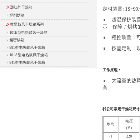
远红外干燥箱
定时装置
: 1S~99.
焊剂烘箱
>
u
超温保护装
数显鼓风干燥箱系列
示，保障了烘烤
101B型电热鼓风干燥箱
>
u
程控装置：
精密烘箱
>
881型电热鼓风干燥箱
u
按需定制：
>
101A型电热鼓风干燥箱
>
841型电热鼓风干燥箱
>
工作原理：
u
大流量的热
高。
我公司常规干燥箱尺寸
电压
型号
（
V
）
-1
220