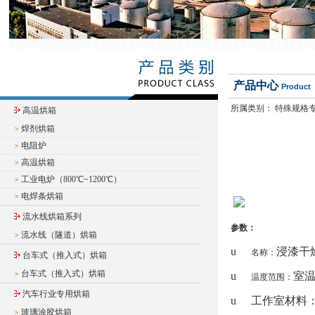
产品中心
Product
所属类别：
特殊规格
高温烘箱
焊剂烘箱
>
电阻炉
>
高温烘箱
>
工业电炉（800℃~1200℃）
>
电焊条烘箱
>
流水线烘箱系列
参数：
流水线（隧道）烘箱
>
u
浸漆干
名称：
台车式（推入式）烘箱
台车式（推入式）烘箱
>
u
室
温度范围：
汽车行业专用烘箱
u
工作室材料
玻璃涂胶烘箱
>