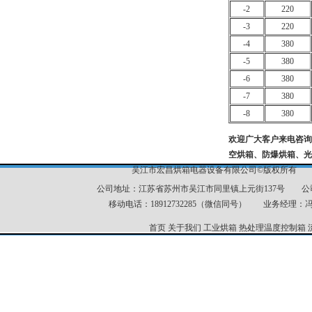
-2
220
-3
220
-4
380
-5
380
-6
380
-7
380
-8
380
欢迎广大客户来电咨询
空烘箱、防爆烘箱、光
吴江市宏昌烘箱电器设备有限公司©版权所有 
公司地址：江苏省苏州市吴江市同里镇上元街137号 公司电话：051
移动电话：18912732285（微信同号） 业务经理：冯经理
首页
关于我们
工业烘箱
热处理温度控制箱