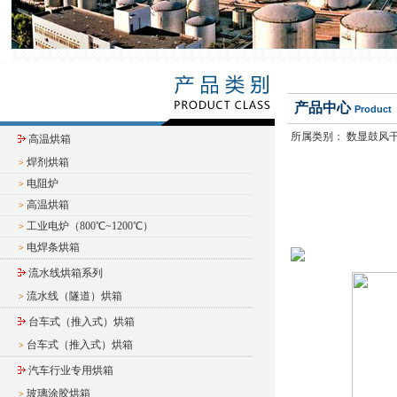
产品中心
Product
所属类别：
数显鼓风
高温烘箱
焊剂烘箱
>
电阻炉
>
高温烘箱
>
工业电炉（800℃~1200℃）
>
电焊条烘箱
>
流水线烘箱系列
流水线（隧道）烘箱
>
台车式（推入式）烘箱
台车式（推入式）烘箱
>
汽车行业专用烘箱
玻璃涂胶烘箱
>