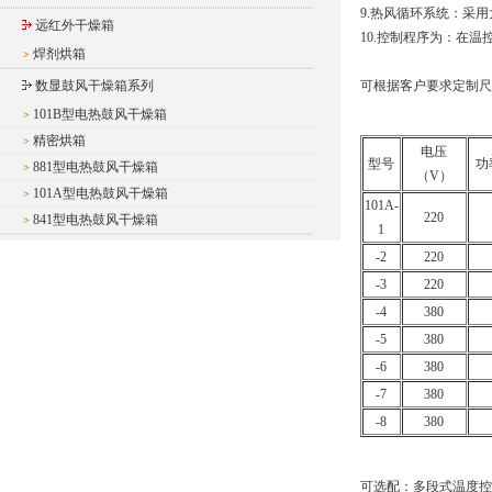
9.热风循环系统：采
远红外干燥箱
10.控制程序为：在
焊剂烘箱
>
数显鼓风干燥箱系列
可根据客户要求定制尺
101B型电热鼓风干燥箱
>
精密烘箱
>
电压
型号
功
881型电热鼓风干燥箱
>
（V）
101A型电热鼓风干燥箱
>
101A-
220
841型电热鼓风干燥箱
>
1
-2
220
-3
220
-4
380
-5
380
-6
380
-7
380
-8
380
可选配：多段式温度控