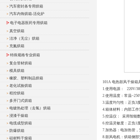
汽车密封条专用烘箱
>
汽车内饰烘箱-活化炉
>
电子电器医药专用烘箱
真空烘箱
>
洁净（无尘）烘箱
>
充氮烘箱
>
特殊规格专业烘箱
复合管材烘箱
>
模具烘箱
>
橡胶、塑料制品烘箱
>
101A 电热鼓风干燥
老化试验烘箱
>
1.使用电源： 220V/38
程控烘箱
>
2.使用温度：常温~250
多开门式烘箱
>
3.温度均匀性：正负3
电镀热处理（去氢）烘箱
>
4.箱体材料：内部工
浸漆干燥箱
>
5.控温仪： 采用智
电缆成型烘箱
6.控温灵敏度：正负1
>
7.加热器：电加热管
防爆烘箱
>
8.鼓风电机：烘箱侧
硅材料干燥箱
>